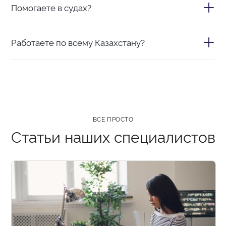
странице.
Помогаете в судах?
от объёма и сложности задачи.
Да. Досудебное урегулирование, подготовка
Работаете по всему Казахстану?
исков и представительство в судах.
Да, сопровождение ведём онлайн, по всей
стране.
ВСЕ ПРОСТО
Статьи наших специалистов