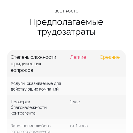
ВСЕ ПРОСТО
Предполагаемые
трудозатраты
Степень сложности
Легкие
Средние
С
юридических
вопросов
Услуги, оказываемые для
действующих компаний
Проверка
1 час
благонадёжности
контрагента
Заполнение любого
от 1 часа
готового документа