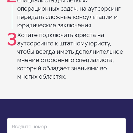
безопасности и охране
операционных задач, на аутсорсинг
труда)
передать сложные консультации и
Разработка ВНД для
от 3-32
юридические заключения
юридического лица
часов
3
Хотите подключить юриста на
Подготовка нового
от 3-40
аутсорсинге к штатному юристу,
договора
часов
чтобы всегда иметь дополнительное
мнение стороннего специалиста,
Подготовка письма
от 2-7
часов
который обладает знаниями во
многих областях.
Подготовка претензии
от 4-9
часов
Подготовка документов
от 4-6
для уведомления
часов
гос.органов об
изменениях (Директора/
типа устава и т.д)
Введите номер
Подготовка документов
от 7-9